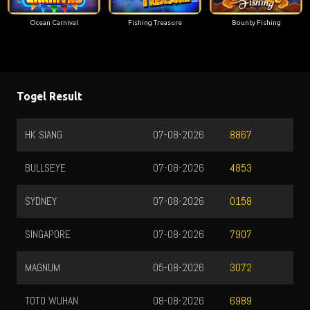
Ocean Carnival
Fishing Treasure
Bounty Fishing
Togel Result
HK SIANG
07-08-2026
8867
BULLSEYE
07-08-2026
4853
SYDNEY
07-08-2026
0158
SINGAPORE
07-08-2026
7907
MAGNUM
05-08-2026
3072
TOTO WUHAN
08-08-2026
6989