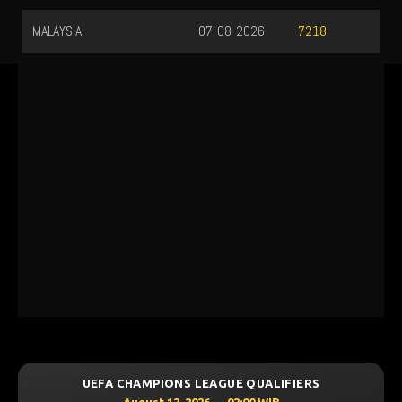
MALAYSIA
07-08-2026
7218
UEFA CHAMPIONS LEAGUE QUALIFIERS