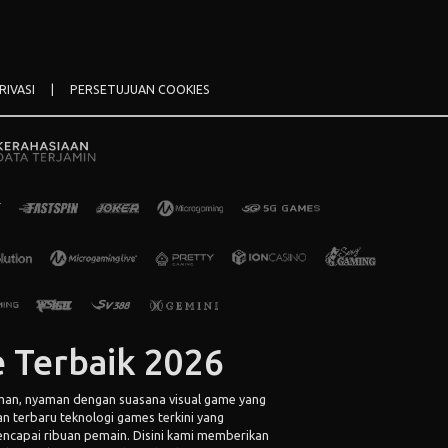
RIVASI
|
PERSETUJUAN COOKIES
asure
Golden Toad
e Terbaik 2026
aman, nyaman dengan suasana visual game yang
h
terbaru teknologi games terkini yang
encapai ribuan pemain. Disini kami memberikan