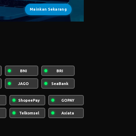
Mainkan Sekarang
iamond
Wealth - 88 Drum
BNI
BRI
JAGO
SeaBank
ShopeePay
GOPAY
Telkomsel
Axiata
olden
Gold Panda