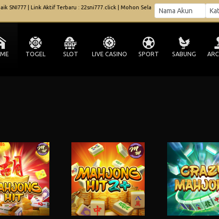
777 | Link Aktif Terbaru : 22sni777.click | Mohon Selalu Mengecek Rekening Terleb
ME
TOGEL
SLOT
LIVE CASINO
SPORT
SABUNG
ARC