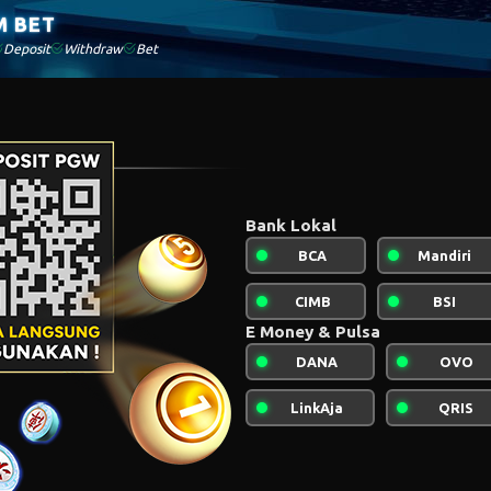
M BET
Deposit
Withdraw
Bet
h - 88 Riches
Wealth - 88 Treasures
Wealth - 88 D
Bank Lokal
BCA
Mandiri
CIMB
BSI
E Money & Pulsa
DANA
OVO
LinkAja
QRIS
une - Infinite
Fortune - Dazzling
Fortune - G
Treasure
Diamond
Drum