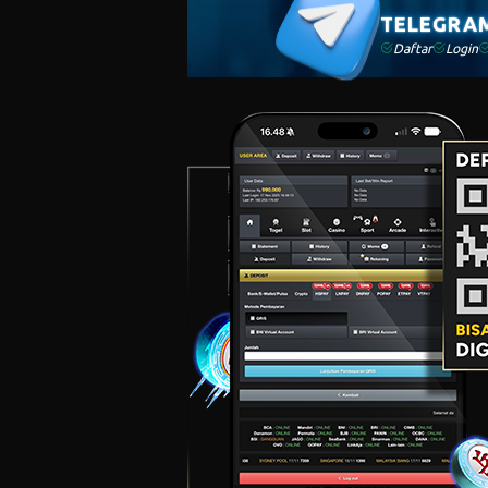
TELEGRA
Daftar
Login
Wealth - 88 Flower
Wealt
Fortune - Rolling
Fort
Riches