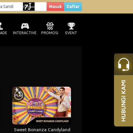
ih Dahulu Sebelum Melakukan Deposit
Selamat Datang Di Situs Betting 
Masuk
Daftar
ADE
INTERACTIVE
PROMOSI
EVENT
Sweet Bonanza Candyland