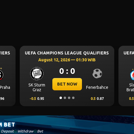
IERS
E-FOOTBALL F24 ELITE CLUB FRIENDLY
E-FO
August 7, 2026 — 11:30 WIB
0 : 0
BET NOW
e-
Saint-
e-Lille
e-S
Manchester
oise
City
1.00
0.0
0.00
0.00
0.00
0.00
M BET