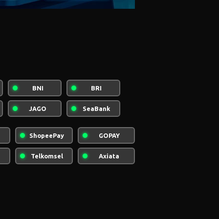
BNI
BRI
JAGO
SeaBank
ShopeePay
GOPAY
Telkomsel
Axiata