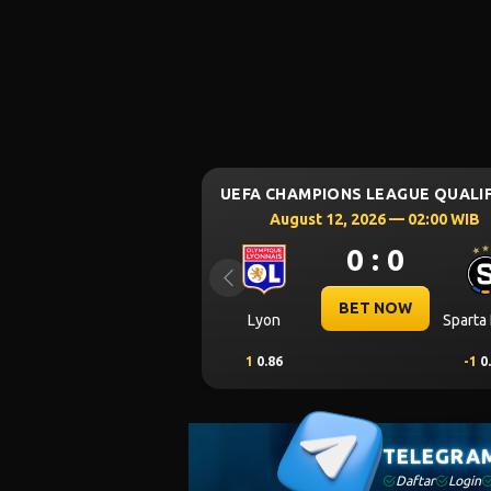
UEFA CHAMPIONS LEAGUE QUALIF
August 11, 2026 — 22:59 WIB
0 : 0
Previous
BET NOW
Union 
Bodo Glimt
Gill
0.75
0.82
-0.75
TELEGRA