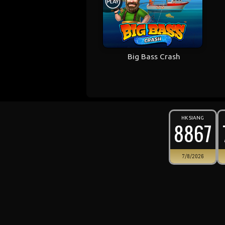
Big Bass Crash
HK SIANG
8867
7/8/2026