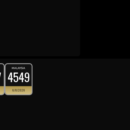
N
MALAYSIA
7
4549
6/8/2026