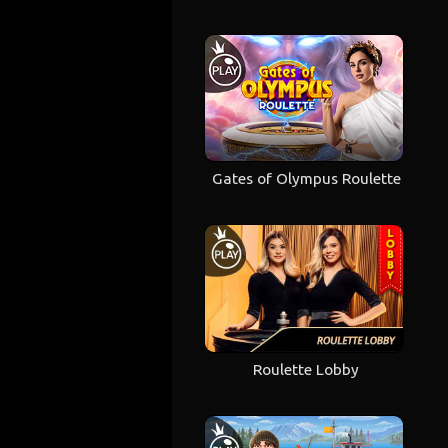
Gates of Olympus Roulette
Roulette Lobby