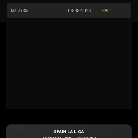
MALAYSIA
08-08-2026
6851
SPAIN LA LIGA