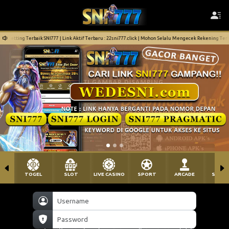
 Betting Terbaik SNI777 | Link Aktif Terbaru : 22sni777.click | Mohon Selalu Mengecek Rekening Terl
TOGEL
SLOT
LIVE CASINO
SPORT
ARCADE
SABU