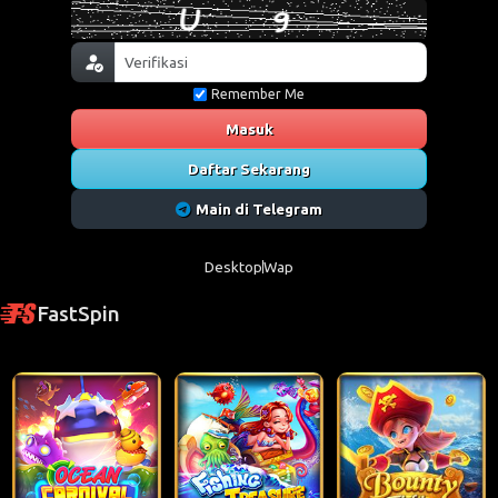
Remember Me
Masuk
Daftar Sekarang
Main di Telegram
Desktop
Wap
FastSpin