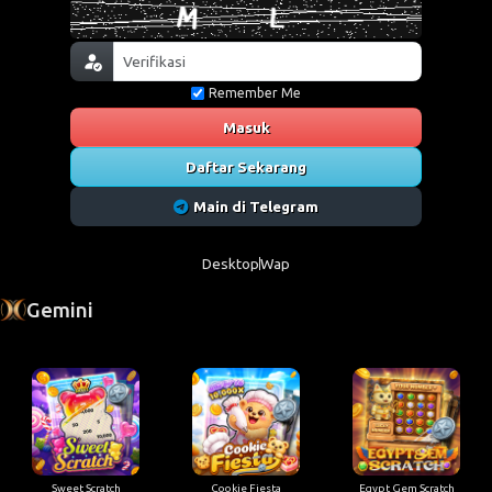
Remember Me
Masuk
Daftar Sekarang
Main di Telegram
Desktop
Wap
Gemini
Sweet Scratch
Cookie Fiesta
Egypt Gem Scratch