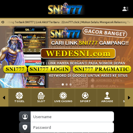
 Terbaik SNI777 | Link Aktif Terbaru : 22sni777.click | Mohon Selalu Mengecek Rekening Terlebih Da
TOGEL
SLOT
LIVE CASINO
SPORT
ARCADE
SABU