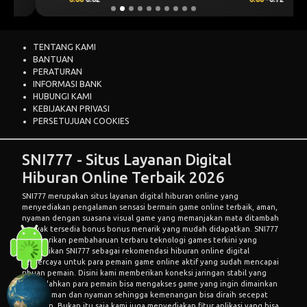
TENTANG KAMI
BANTUAN
PERATURAN
INFORMASI BANK
HUBUNGI KAMI
KEBIJAKAN PRIVASI
PERSETUJUAN COOKIES
SNI777 - Situs Layanan Digital
Hiburan Online Terbaik 2026
SNI777 merupakan situs layanan digital hiburan online yang
menyediakan pengalaman sensasi bermain game online terbaik, aman,
nyaman dengan suasana visual game yang memanjakan mata ditambah
banyak tersedia bonus bonus menarik yang mudah didapatkan. SNI777
memberikan pembaharuan terbaru teknologi games terkini yang
menjadikan SNI777 sebagai rekomendasi hiburan online digital
terpercaya untuk para pemain game online aktif yang sudah mencapai
ribuan pemain. Disini kami memberikan koneksi jaringan stabil yang
memudahkan para pemain bisa mengakses game yang ingin dimainkan
secara aman dan nyaman sehingga kemenangan bisa diraih secepat
mungkin. Bukan itu saja kami juga menyediakan fitur aplikasi yang bisa