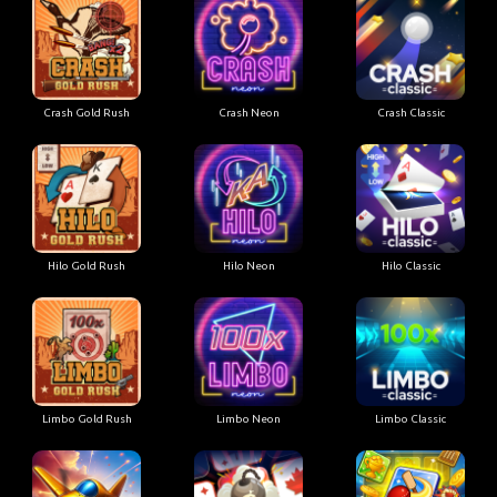
Crash Gold Rush
Crash Neon
Crash Classic
Hilo Gold Rush
Hilo Neon
Hilo Classic
Limbo Gold Rush
Limbo Neon
Limbo Classic