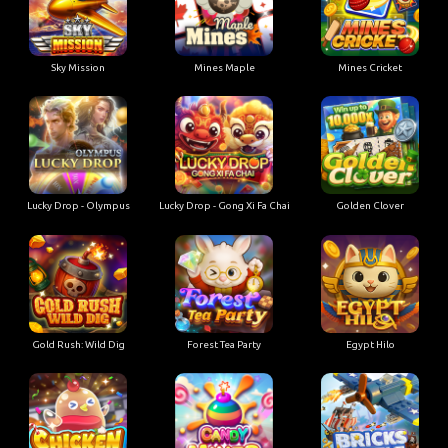
Sky Mission
Mines Maple
Mines Cricket
Lucky Drop - Olympus
Lucky Drop - Gong Xi Fa Chai
Golden Clover
Gold Rush: Wild Dig
Forest Tea Party
Egypt Hilo