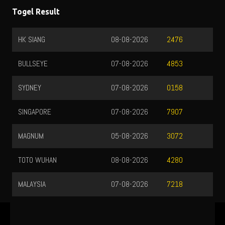
Togel Result
HK SIANG
08-08-2026
2476
BULLSEYE
07-08-2026
4853
SYDNEY
07-08-2026
0158
SINGAPORE
07-08-2026
7907
MAGNUM
05-08-2026
3072
TOTO WUHAN
08-08-2026
4280
MALAYSIA
07-08-2026
7218