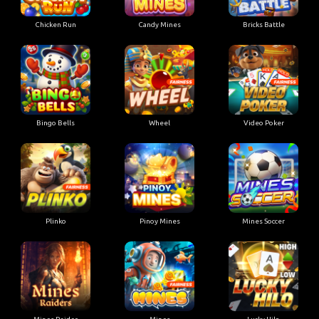
Chicken Run
Candy Mines
Bricks Battle
Bingo Bells
Wheel
Video Poker
Plinko
Pinoy Mines
Mines Soccer