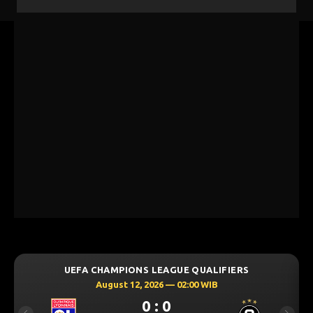
S LEAGUE QUALIFIERS
UEFA CHAMPIONS LEA
 2026 — 02:00 WIB
August 12, 2026 
0 : 0
0 : 