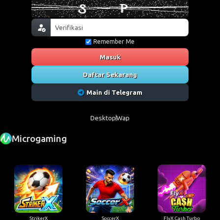
Remember Me
Masuk
Daftar Sekarang
Main di Telegram
Desktop
Wap
Microgaming
StrikerX
SoccerX
FlyX Cash Turbo