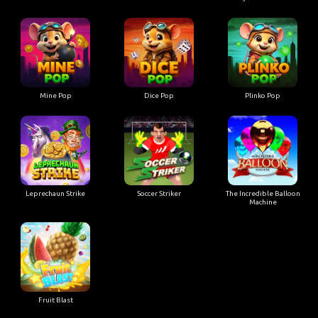
Mine Pop
Dice Pop
Plinko Pop
Leprechaun Strike
Soccer Striker
The Incredible Balloon
Machine
Fruit Blast