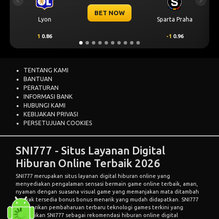
Previous
Next
ET NOW
BET N
Sparta Praha
SK Sturm Graz
-1
0.96
-0.5
0.95
TENTANG KAMI
BANTUAN
PERATURAN
INFORMASI BANK
HUBUNGI KAMI
KEBIJAKAN PRIVASI
PERSETUJUAN COOKIES
SNI777 - Situs Layanan Digital
Hiburan Online Terbaik 2026
SNI777 merupakan situs layanan digital hiburan online yang
menyediakan pengalaman sensasi bermain game online terbaik, aman,
nyaman dengan suasana visual game yang memanjakan mata ditambah
banyak tersedia bonus bonus menarik yang mudah didapatkan. SNI777
memberikan pembaharuan terbaru teknologi games terkini yang
menjadikan SNI777 sebagai rekomendasi hiburan online digital