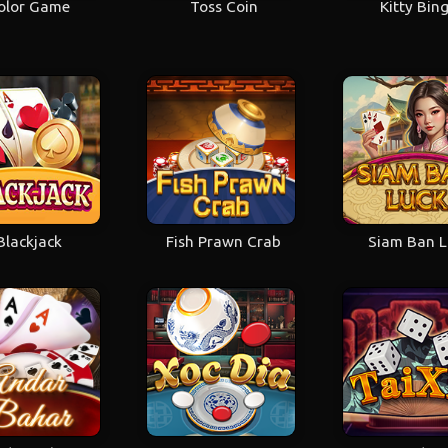
olor Game
Toss Coin
Kitty Bin
Blackjack
Fish Prawn Crab
Siam Ban L