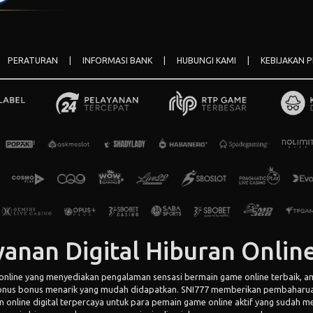
PERATURAN
|
INFORMASI BANK
|
HUBUNGI KAMI
|
KEBIJAKAN P
ayanan Digital Hiburan Onlin
n online yang menyediakan pengalaman sensasi bermain game online terbaik, 
nus bonus menarik yang mudah didapatkan. SNI777 memberikan pembaharuan 