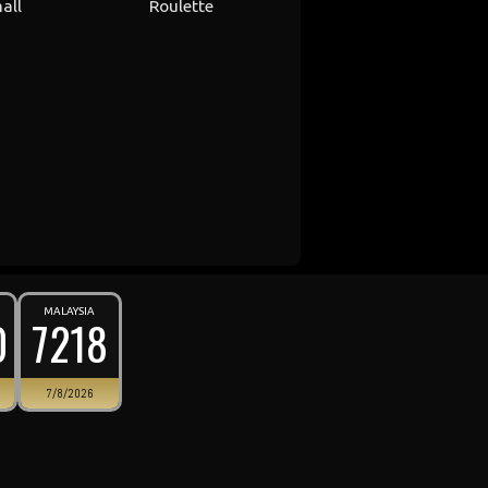
all
Roulette
N
MALAYSIA
0
7218
7/8/2026