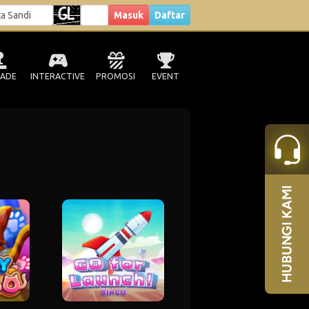
ih Dahulu Sebelum Melakukan Deposit
Selamat Datang Di Situs Betting 
Masuk
Daftar
ADE
INTERACTIVE
PROMOSI
EVENT