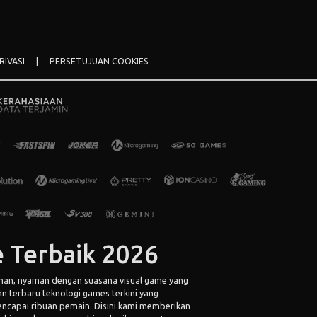
RIVASI
|
PERSETUJUAN COOKIES
e Terbaik 2026
aman, nyaman dengan suasana visual game yang
terbaru teknologi games terkini yang