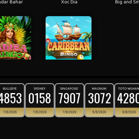
ndar Bahar
Xoc Dia
Big and Sm
mba Bingo
Caribbean Adventure
Bingo
BULLSEYE
SYDNEY
SINGAPORE
MAGNUM
TOTO WUHA
4853
0158
7907
3072
428
7/8/2026
7/8/2026
7/8/2026
5/8/2026
8/8/2026